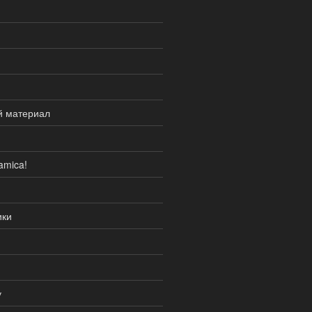
й материал
amica!
ики
у