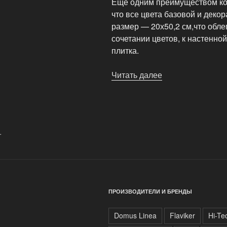
Еще одним преимуществом колл
что все цвета базовой и деко
размер — 20х50,2 см,что обле
сочетании цветов, к настенно
плитка.
Читать далее
«Новая
коллекция
Design
Positive
(Epoca
.
Ceramiche)»
ПРОИЗВОДИТЕЛИ И БРЕНДЫ
Domus Linea
Flaviker
Hi-Te