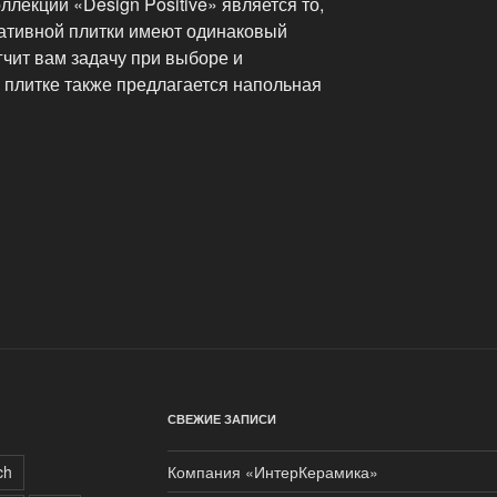
екции «Design Positive» является то,
ративной плитки имеют одинаковый
гчит вам задачу при выборе и
й плитке также предлагается напольная
СВЕЖИЕ ЗАПИСИ
ch
Компания «ИнтерКерамика»