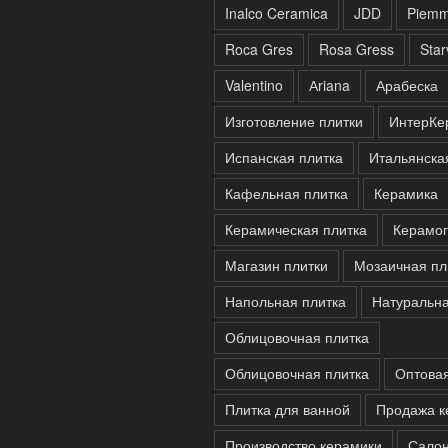
Inalco Ceramica
JDD
Piem
Roca Gres
Rosa Gress
Sta
Valentino
Аriana
Арабеска
Изготовление плитки
ИнтерКе
Испанская плитка
Итальянска
Кафельная плитка
Керамика
Керамическая плитка
Керамог
Магазин плитки
Мозаичная пл
Напольная плитка
Натуральна
Облицовочная плитка
Облицовочная плитка
Оптова
Плитка для ванной
Продажа к
Производство керамики
Салон