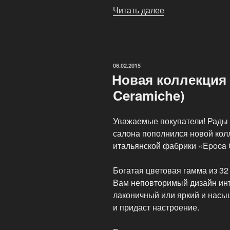
Читать далее
«Новые
поступления
от
фабрики
«Epoca
ОПУБЛИКОВАНО
06.02.2015
Ceramiche»»
Новая коллекция D
Ceramiche)
Уважаемые покупатели! Рады 
салона пополнился новой колл
итальянской фабрики «Epoca 
Богатая цветовая гамма из 32
Вам неповторимый дизайн инт
лаконичный или яркий и насы
и придаст настроение.