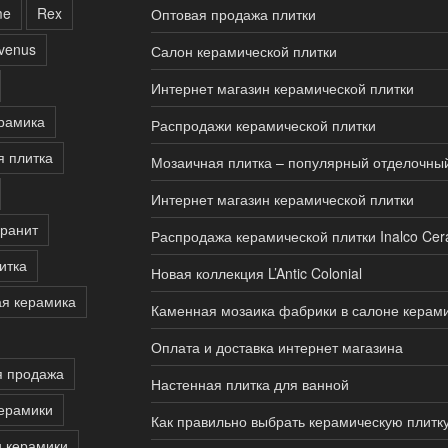
me
Rex
Оптовая продажа плитки
rvenus
Салон керамической плитки
Интернет магазин керамической плитки
рамика
Распродажи керамической плитки
я плитка
Мозаичная плитка – популярный отделочны
Интернет магазин керамической плитки
ранит
Распродажа керамической плитки Inalco Cer
итка
Новая коллекция L’Antic Colonial
я керамика
Каменная мозаика фабрики в салоне керам
Оплата и доставка интернет магазина
я продажа
Настенная плитка для ванной
ерамики
Как правильно выбрать керамическую плитк
 керамики