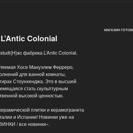
МАГАЗИН ГОТОВ
’Antic Colonial
tudi{H}ac фабрика L’Antic Colonial.
вляемая Хосе Мануэлем Ферреро,
олнений для ванной комнаты,
гирах Стоунхенджа. Это в высшей
тремящаяся стать скульптурным
твенной высокой ценностью.
ерамической плитки и керамогранита
талии и Испании! Новинки уже на
ВИНКИ / все новинки».