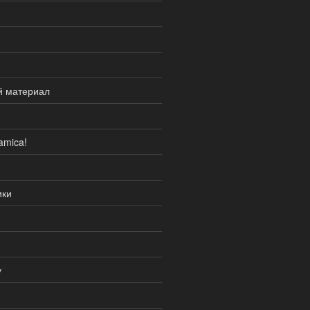
й материал
amica!
ики
у