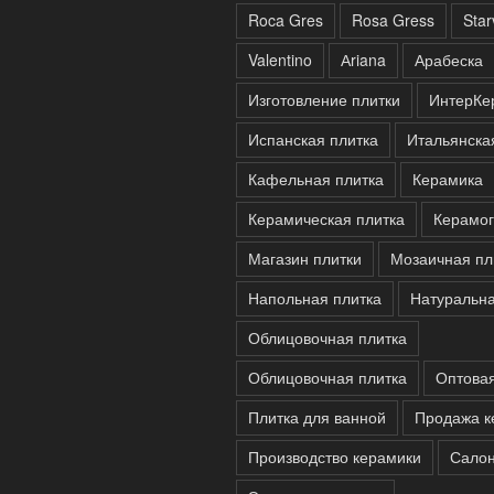
Roca Gres
Rosa Gress
Sta
Valentino
Аriana
Арабеска
Изготовление плитки
ИнтерКе
Испанская плитка
Итальянска
Кафельная плитка
Керамика
Керамическая плитка
Керамог
Магазин плитки
Мозаичная пл
Напольная плитка
Натуральна
Облицовочная плитка
Облицовочная плитка
Оптова
Плитка для ванной
Продажа к
Производство керамики
Салон