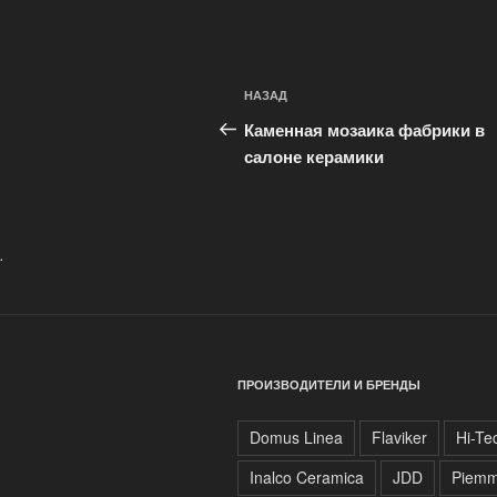
Навигация
Предыдущая
НАЗАД
по
запись:
Каменная мозаика фабрики в
записям
салоне керамики
.
ПРОИЗВОДИТЕЛИ И БРЕНДЫ
Domus Linea
Flaviker
Hi-Te
Inalco Ceramica
JDD
Piem