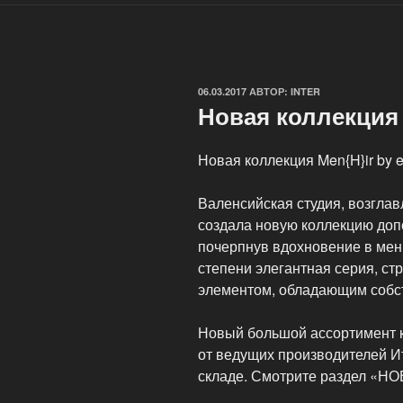
ОПУБЛИКОВАНО
06.03.2017
АВТОР:
INTER
Новая коллекция L
Новая коллекция Men{H}ir by es
Валенсийская студия, возгла
создала новую коллекцию доп
почерпнув вдохновение в мен
степени элегантная серия, с
элементом, обладающим собс
Новый большой ассортимент к
от ведущих производителей И
складе. Смотрите раздел «НО