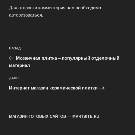
Для отправки комментария вам необходимо
авторизоваться
.
Навигация
Предыдущая
НАЗАД
по
запись:
записям
Мозаичная плитка – популярный отделочный
материал
Следующая
ДАЛЕЕ
запись
Интернет магазин керамической плитки
МАГАЗИН ГОТОВЫХ САЙТОВ — MARTSITE.RU