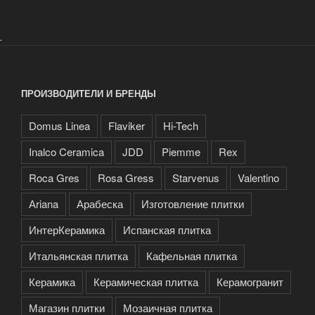
.
ПРОИЗВОДИТЕЛИ И БРЕНДЫ
Domus Linea
Flaviker
Hi-Tech
Inalco Ceramica
JDD
Piemme
Rex
Roca Gres
Rosa Gress
Starvenus
Valentino
Аriana
Арабеска
Изготовление плитки
ИнтерКерамика
Испанская плитка
Итальянская плитка
Кафельная плитка
Керамика
Керамическая плитка
Керамогранит
Магазин плитки
Мозаичная плитка