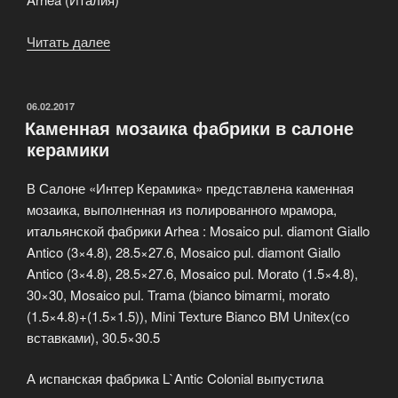
Читать далее
«Распродажа
керамической
плитки
Inalco
ОПУБЛИКОВАНО
06.02.2017
Каменная мозаика фабрики в салоне
Ceramica!»
керамики
В Салоне «Интер Керамика» представлена каменная
мозаика, выполненная из полированного мрамора,
итальянской фабрики Arhea : Mosaico pul. diamont Giallo
Antico (3×4.8), 28.5×27.6, Mosaico pul. diamont Giallo
Antico (3×4.8), 28.5×27.6, Mosaico pul. Morato (1.5×4.8),
30×30, Mosaico pul. Trama (bianco bimarmi, morato
(1.5×4.8)+(1.5×1.5)), Mini Texture Bianco BM Unitex(со
вставками), 30.5×30.5
А испанская фабрика L`Antic Colonial выпустила