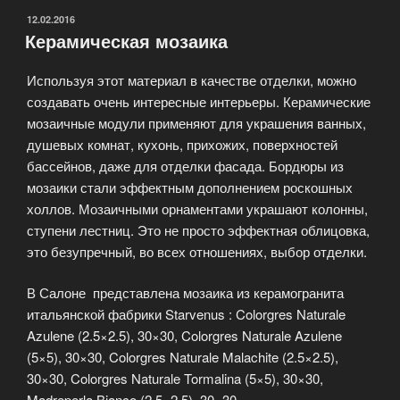
ОПУБЛИКОВАНО
12.02.2016
Керамическая мозаика ­
Используя этот материал в качестве отделки, можно
создавать очень интересные интерьеры. Керамические
мозаичные модули применяют для украшения ванных,
душевых комнат, кухонь, прихожих, поверхностей
бассейнов, даже для отделки фасада. Бордюры из
мозаики стали эффектным дополнением роскошных
холлов. Мозаичными орнаментами украшают колонны,
ступени лестниц. Это не просто эффектная облицовка,
это безупречный, во всех отношениях, выбор отделки.
В Салоне представлена мозаика из керамогранита
итальянской фабрики Starvenus : Colorgres Naturale
Azulene (2.5×2.5), 30×30, Colorgres Naturale Azulene
(5×5), 30×30, Colorgres Naturale Malachite (2.5×2.5),
30×30, Colorgres Naturale Tormalina (5×5), 30×30,
Madreperla Bianco (2.5×2.5), 30×30.