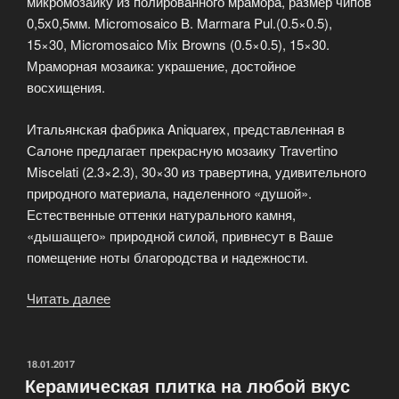
микромозаику из полированного мрамора, размер чипов
0,5х0,5мм. Micromosaico B. Marmara Pul.(0.5×0.5),
15×30, Micromosaico Mix Browns (0.5×0.5), 15×30.
Мраморная мозаика: украшение, достойное
восхищения.
Итальянская фабрика Aniquarex, представленная в
Салоне предлагает прекрасную мозаику Travertino
Miscelati (2.3×2.3), 30×30 из травертина, удивительного
природного материала, наделенного «душой».
Естественные оттенки натурального камня,
«дышащего» природной силой, привнесут в Ваше
помещение ноты благородства и надежности.
Читать далее
«Каменная
мозаика
фабрики
в
ОПУБЛИКОВАНО
18.01.2017
Керамическая плитка на любой вкус
салоне