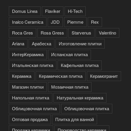
Domus Linea
Flaviker
Hi-Tech
Inalco Ceramica
JDD
Piemme
Rex
Roca Gres
Rosa Gress
Starvenus
Valentino
Аriana
Арабеска
Изготовление плитки
ИнтерКерамика
Испанская плитка
Итальянская плитка
Кафельная плитка
Керамика
Керамическая плитка
Керамогранит
Магазин плитки
Мозаичная плитка
Напольная плитка
Натуральная керамика
Облицовочная плитка
Облицовочная плитка
Оптовая продажа
Плитка для ванной
Продажа керамики
Производство керамики