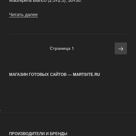
Читать далее
«Керамическая
мозаика
­»
Навигация
Сле
Страница
1
по
стра
записям
МАГАЗИН ГОТОВЫХ САЙТОВ — MARTSITE.RU
.
ПРОИЗВОДИТЕЛИ И БРЕНДЫ