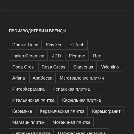
.
ПРОИЗВОДИТЕЛИ И БРЕНДЫ
Domus Linea
Flaviker
Hi-Tech
Inalco Ceramica
JDD
Piemme
Rex
Roca Gres
Rosa Gress
Starvenus
Valentino
Аriana
Арабеска
Изготовление плитки
ИнтерКерамика
Испанская плитка
Итальянская плитка
Кафельная плитка
Керамика
Керамическая плитка
Керамогранит
Магазин плитки
Мозаичная плитка
Напольная плитка
Натуральная керамика