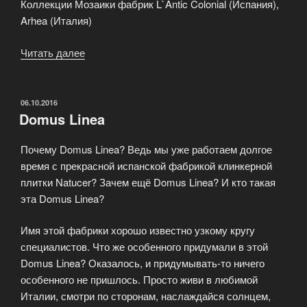
Коллекции Мозаики фабрик L`Antic Colonial (Испания),
Arhea (Италия)
Читать далее
«Распродажа
керамической
плитки
Inalco
ОПУБЛИКОВАНО
06.10.2016
Domus Linea
Ceramica!»
Почему Domus Linea? Ведь мы уже работаем долгое
время с прекрасной испанской фабрикой клинкерной
плитки Natucer? Зачем ещё Domus Linea? И кто такая
эта Domus Linea?
Имя этой фабрики хорошо известно узкому кругу
специалистов. Что же особенного придумали в этой
Domus Linea? Оказалось, и придумывать-то ничего
особенного не пришлось. Просто живи в любимой
Италии, смотри по сторонам, наслаждайся солнцем,