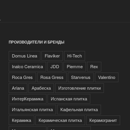
.
ПРОИЗВОДИТЕЛИ И БРЕНДЫ
Domus Linea
Flaviker
Hi-Tech
Inalco Ceramica
JDD
Piemme
Rex
Roca Gres
Rosa Gress
Starvenus
Valentino
Аriana
Арабеска
Изготовление плитки
ИнтерКерамика
Испанская плитка
Итальянская плитка
Кафельная плитка
Керамика
Керамическая плитка
Керамогранит