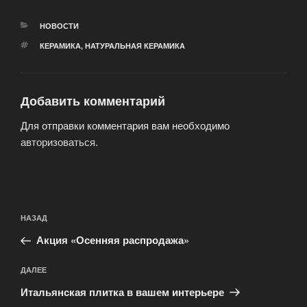
РУБРИКИ
НОВОСТИ
МЕТКИ
КЕРАМИКА
,
НАТУРАЛЬНАЯ КЕРАМИКА
Добавить комментарий
Для отправки комментария вам необходимо
авторизоваться
.
Навигация
Предыдущая
НАЗАД
по
запись:
записям
Акция «Осенняя распродажа»
Следующая
ДАЛЕЕ
запись
Итальянская плитка в вашем интерьере