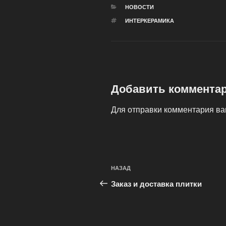
РУБРИКИ
НОВОСТИ
МЕТКИ
ИНТЕРКЕРАМИКА
Добавить коммента
Для отправки комментария в
Навигация
Предыдущая
НАЗАД
по
запись:
Заказ и доставка плитки
записям