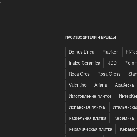
.
ПРОИЗВОДИТЕЛИ И БРЕНДЫ
Domus Linea
Flaviker
Hi-Te
Inalco Ceramica
JDD
Piem
Roca Gres
Rosa Gress
Sta
Valentino
Аriana
Арабеска
Изготовление плитки
ИнтерКе
Испанская плитка
Итальянска
Кафельная плитка
Керамика
Керамическая плитка
Керамог