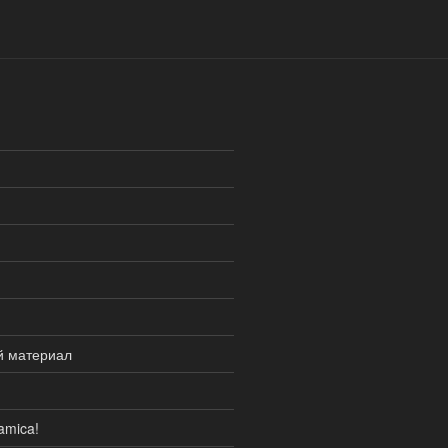
й материал
amica!