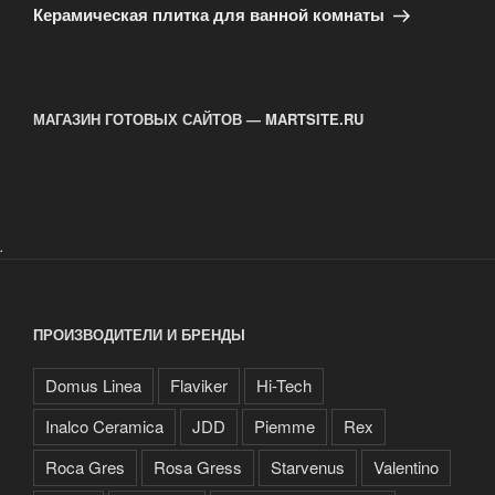
запись
Керамическая плитка для ванной комнаты
МАГАЗИН ГОТОВЫХ САЙТОВ — MARTSITE.RU
.
ПРОИЗВОДИТЕЛИ И БРЕНДЫ
Domus Linea
Flaviker
Hi-Tech
Inalco Ceramica
JDD
Piemme
Rex
Roca Gres
Rosa Gress
Starvenus
Valentino